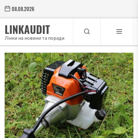
Skip
08.08.2026
to
the
LINKAUDIT
content
Лінки на новини та поради