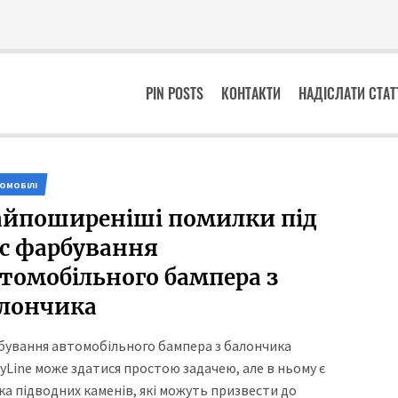
PIN POSTS
КОНТАКТИ
НАДІСЛАТИ СТА
ОМОБІЛІ
айпоширеніші помилки під
с фарбування
томобільного бампера з
алончика
бування автомобільного бампера з балончика
yLine може здатися простою задачею, але в ньому є
ка підводних каменів, які можуть призвести до