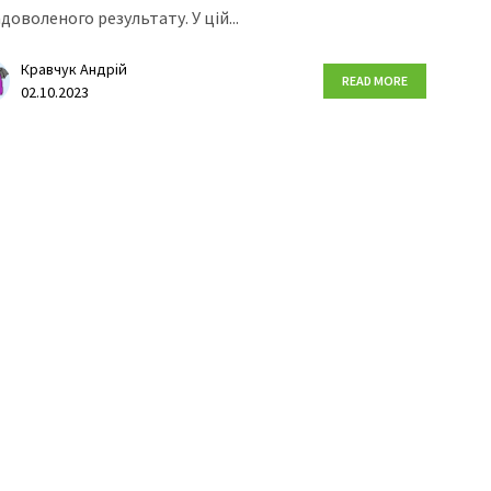
доволеного результату. У цій...
Кравчук Андрій
READ MORE
02.10.2023