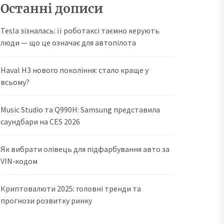
Останні дописи
Tesla зізналась: її роботаксі таємно керують
люди — що це означає для автопілота
Haval H3 нового покоління: стало краще у
всьому?
Music Studio та Q990H: Samsung представила
саундбари на CES 2026
Як вибрати олівець для підфарбування авто за
VIN‑кодом
Криптовалюти 2025: головні тренди та
прогнози розвитку ринку