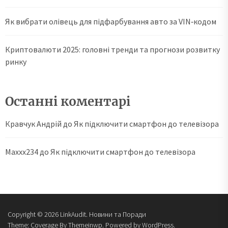
Як вибрати олівець для підфарбування авто за VIN‑кодом
Криптовалюти 2025: головні тренди та прогнози розвитку
ринку
Останні коментарі
Кравчук Андрій
до
Як підключити смартфон до телевізора
Maxxx234
до
Як підключити смартфон до телевізора
Copyright © 2026
LinkAudit.
Новини та Поради
Theme: Coverage By
Themeinwp.
Powered by
WordPress.