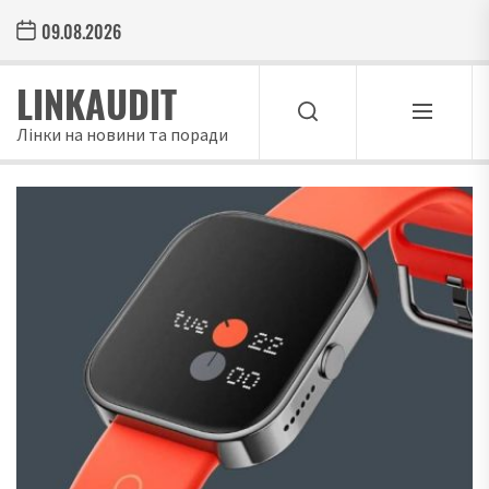
Skip
09.08.2026
to
the
LINKAUDIT
content
Лінки на новини та поради