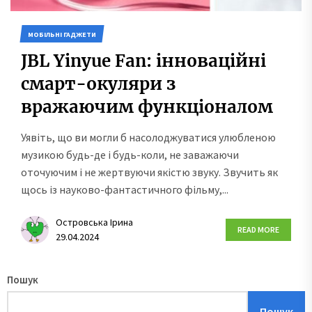
МОБІЛЬНІ ГАДЖЕТИ
JBL Yinyue Fan: інноваційні
смарт-окуляри з
вражаючим функціоналом
Уявіть, що ви могли б насолоджуватися улюбленою
музикою будь-де і будь-коли, не заважаючи
оточуючим і не жертвуючи якістю звуку. Звучить як
щось із науково-фантастичного фільму,...
Островська Ірина
READ MORE
29.04.2024
Пошук
Пошук