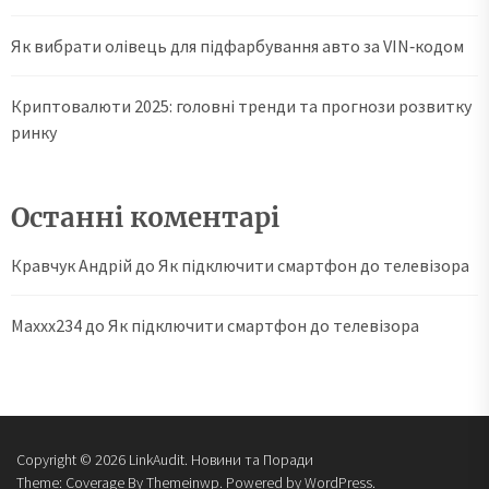
Як вибрати олівець для підфарбування авто за VIN‑кодом
Криптовалюти 2025: головні тренди та прогнози розвитку
ринку
Останні коментарі
Кравчук Андрій
до
Як підключити смартфон до телевізора
Maxxx234
до
Як підключити смартфон до телевізора
Copyright © 2026
LinkAudit.
Новини та Поради
Theme: Coverage By
Themeinwp.
Powered by
WordPress.