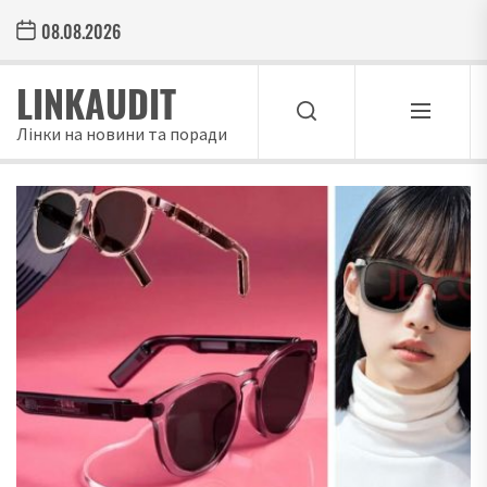
Skip
08.08.2026
to
the
LINKAUDIT
content
Лінки на новини та поради