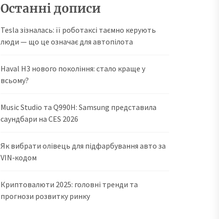
Останні дописи
Tesla зізналась: її роботаксі таємно керують
люди — що це означає для автопілота
Haval H3 нового покоління: стало краще у
всьому?
Music Studio та Q990H: Samsung представила
саундбари на CES 2026
Як вибрати олівець для підфарбування авто за
VIN‑кодом
Криптовалюти 2025: головні тренди та
прогнози розвитку ринку