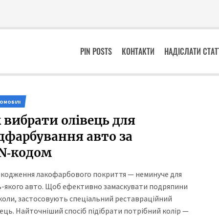
PIN POSTS
КОНТАКТИ
НАДІСЛАТИ СТА
ОМОБІЛІ
 вибрати олівець для
дфарбування авто за
N‑кодом
кодження лакофарбового покриття — неминуче для
ь-якого авто. Щоб ефективно замаскувати подряпини
сколи, застосовують спеціальний реставраційний
ець. Найточніший спосіб підібрати потрібний колір —