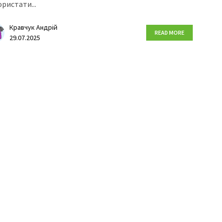
ристати...
Кравчук Андрій
READ MORE
29.07.2025