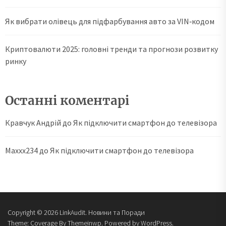
Як вибрати олівець для підфарбування авто за VIN‑кодом
Криптовалюти 2025: головні тренди та прогнози розвитку
ринку
Останні коментарі
Кравчук Андрій
до
Як підключити смартфон до телевізора
Maxxx234
до
Як підключити смартфон до телевізора
Copyright © 2026
LinkAudit.
Новини та Поради
Theme: Coverage By
Themeinwp.
Powered by
WordPress.