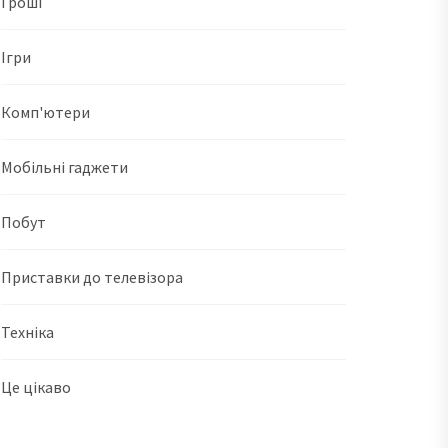
Гроші
Ігри
Комп'ютери
Мобільні гаджети
Побут
Приставки до телевізора
Техніка
Це цікаво