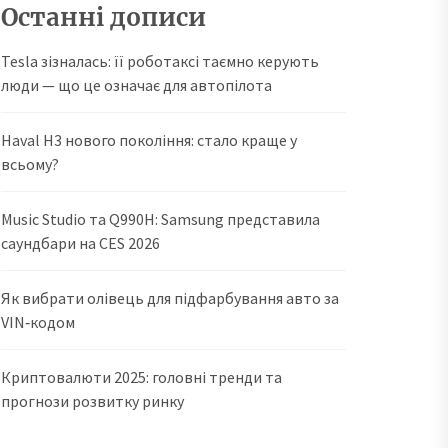
Останні дописи
Tesla зізналась: її роботаксі таємно керують
люди — що це означає для автопілота
Haval H3 нового покоління: стало краще у
всьому?
Music Studio та Q990H: Samsung представила
саундбари на CES 2026
Як вибрати олівець для підфарбування авто за
VIN‑кодом
Криптовалюти 2025: головні тренди та
прогнози розвитку ринку