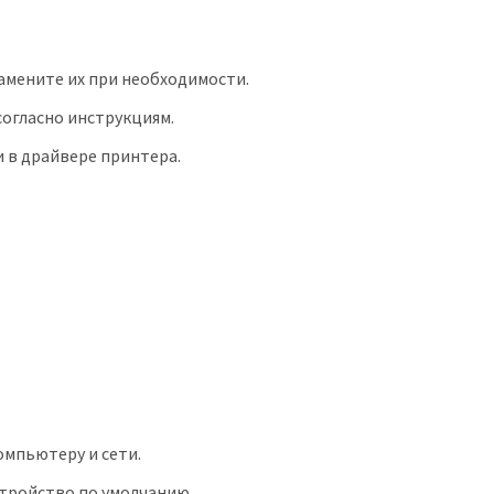
амените их при необходимости.
огласно инструкциям.
 в драйвере принтера.
омпьютеру и сети.
стройство по умолчанию.