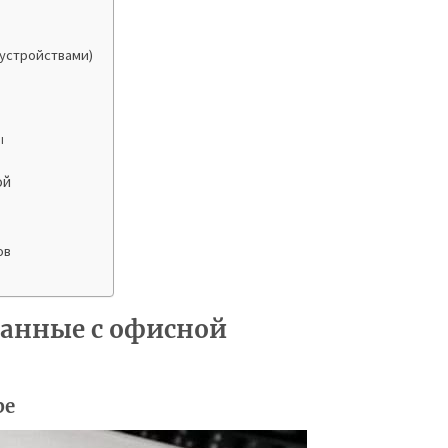
устройствами)
ы
ой
ов
занные с офисной
ре