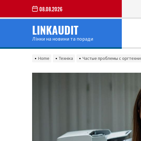
Skip
08.08.2026
to
the
LINKAUDIT
content
Лінки на новини та поради
Home
Техніка
Частые проблемы с оргтехни