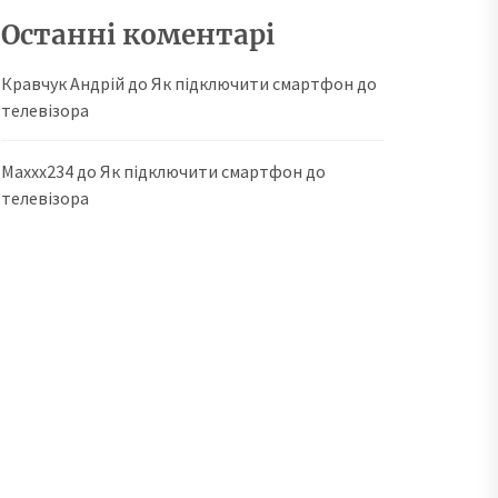
Останні коментарі
Кравчук Андрій
до
Як підключити смартфон до
телевізора
Maxxx234
до
Як підключити смартфон до
телевізора