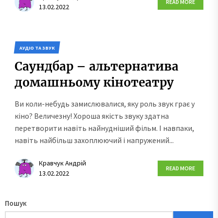
READ MORE
13.02.2022
АУДІО ТА ЗВУК
Саундбар – альтернатива
домашньому кінотеатру
Ви коли-небудь замислювалися, яку роль звук грає у
кіно? Величезну! Хороша якість звуку здатна
перетворити навіть найнудніший фільм. І навпаки,
навіть найбільш захоплюючий і напружений...
Кравчук Андрій
READ MORE
13.02.2022
Пошук