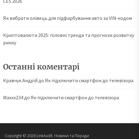
CES 2026
Як вибрати олівець для підфарбування авто за VIN‑кодом
Криптовалюти 2025: головні тренди та прогнози розвитку
ринку
Останні коментарі
Кравчук Андрій
до
Як підключити смартфон до телевізора
Maxxx234
до
Як підключити смартфон до телевізора
Copyright © 2026
LinkAudit.
Новини та Поради