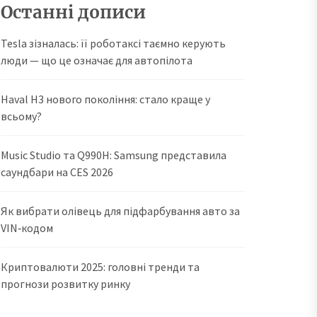
Останні дописи
Tesla зізналась: її роботаксі таємно керують
люди — що це означає для автопілота
Haval H3 нового покоління: стало краще у
всьому?
Music Studio та Q990H: Samsung представила
саундбари на CES 2026
Як вибрати олівець для підфарбування авто за
VIN‑кодом
Криптовалюти 2025: головні тренди та
прогнози розвитку ринку