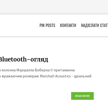
PIN POSTS
КОНТАКТИ
НАДІСЛАТИ СТА
 Bluetooth-огляд
ка колонка Маршалла Воберна II притаманна
 вражаючим розмірам. Marshall Acoustics - ідеальний
READ MORE