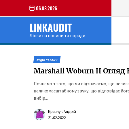
Skip
06.08.2026
to
the
LINKAUDIT
content
Лінки на новини та поради
АУДІО ТА ЗВУК
Marshall Woburn II Огляд
Почнемо з того, що ми відзначаємо, що вели
великомасштабному звуку, що відповідає його
вибір...
Кравчук Андрій
21.02.2022