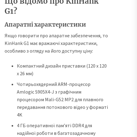
Що відомо про KinHank
G1?
Апаратні характеристики
Якщо говорити про апаратне забезпечення, то
KinHank G1 має вражаючі характеристики,
особливо з огляду на його доступну ціну:
Компактний дизайн приставки (120 x 120
x 26 мм)
Чотирьохядерний ARM-процесор
Amlogic S905X4-J з графічним
процесором Mali-G52 MP2 для плавного
передавання потокового відео у форматі
4K
4 ГБ оперативної пам’яті DDR4 для
надійної роботи в багатозадачному