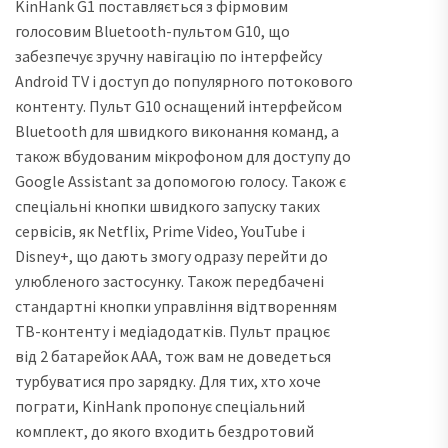
KinHank G1 поставляється з фірмовим
голосовим Bluetooth-пультом G10, що
забезпечує зручну навігацію по інтерфейсу
Android TV і доступ до популярного потокового
контенту. Пульт G10 оснащений інтерфейсом
Bluetooth для швидкого виконання команд, а
також вбудованим мікрофоном для доступу до
Google Assistant за допомогою голосу. Також є
спеціальні кнопки швидкого запуску таких
сервісів, як Netflix, Prime Video, YouTube і
Disney+, що дають змогу одразу перейти до
улюбленого застосунку. Також передбачені
стандартні кнопки управління відтворенням
ТВ-контенту і медіадодатків. Пульт працює
від 2 батарейок AAA, тож вам не доведеться
турбуватися про зарядку. Для тих, хто хоче
пограти, KinHank пропонує спеціальний
комплект, до якого входить бездротовий