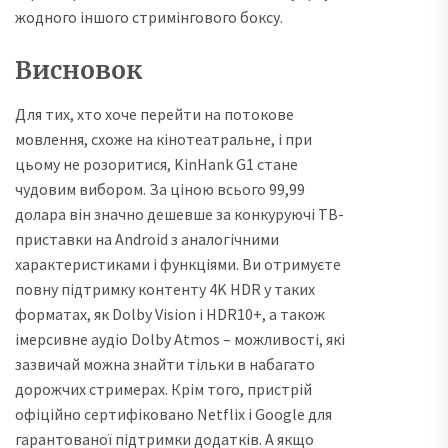
жодного іншого стримінгового боксу.
Висновок
Для тих, хто хоче перейти на потокове
мовлення, схоже на кінотеатральне, і при
цьому не розоритися, KinHank G1 стане
чудовим вибором. За ціною всього 99,99
долара він значно дешевше за конкуруючі ТВ-
приставки на Android з аналогічними
характеристиками і функціями. Ви отримуєте
повну підтримку контенту 4K HDR у таких
форматах, як Dolby Vision і HDR10+, а також
імерсивне аудіо Dolby Atmos – можливості, які
зазвичай можна знайти тільки в набагато
дорожчих стримерах. Крім того, пристрій
офіційно сертифіковано Netflix і Google для
гарантованої підтримки додатків. А якщо