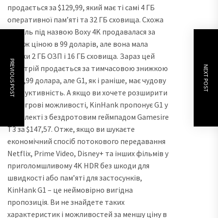
продається за $129,99, який має ті самі 4 ГБ
оперативної пам’яті та 32 ГБ сховища. Схожа
модель під назвою Boxy 4K продавалася за
тією ж ціною в 99 доларів, але вона мала
тільки 2 ГБ ОЗП і 16 ГБ сховища. Зараз цей
PREVIOUS POST
пристрій продається за тимчасовою знижкою
NEXT POST
за 59,99 долара, але G1, як і раніше, має чудову
продуктивність. А якщо ви хочете розширити
свої ігрові можливості, KinHank пропонує G1 у
комплекті з бездротовим геймпадом Gamesire
T3 за $147,57. Отже, якщо ви шукаєте
економічний спосіб потокового передавання
Netflix, Prime Video, Disney+ та інших фільмів у
приголомшливому 4K HDR без шкоди для
швидкості або пам’яті для застосунків,
KinHank G1 – це неймовірно вигідна
пропозиція. Ви не знайдете таких
характеристик і можливостей за меншу ціну в