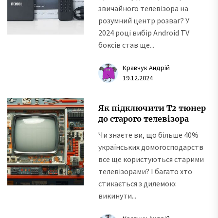
звичайного телевізора на
розумний центр розваг? У
2024 році вибір Android TV
боксів став ще...
Кравчук Андрій
19.12.2024
Як підключити Т2 тюнер
до старого телевізора
Чи знаєте ви, що більше 40%
українських домогосподарств
все ще користуються старими
телевізорами? І багато хто
стикається з дилемою:
викинути...