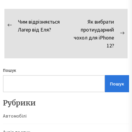
Навігація
Чим відрізняється
Як вибрати
Previous
Лагер від Еля?
протиударний
записів
post:
Nex
чохол для iPhone
pos
12?
Пошук
Пошук
Рубрики
Автомобілі
Аудіо та звук