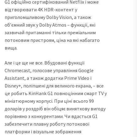
G1 офіційно сертифікований Netflix і може
відтворювати 4K HDR-контент у
приголомшливому Dolby Vision, а також
об’ємний звук у Dolby Atmos – функції, які
зазвичай притаманні тільки преміальним
потоковим пристроям, ціна на які набагато
вища.
Але і це ще не все. Вбудовані функції
Chromecast, голосове управління Google
Assistant, а також додатки Prime Video і
Disney+, поліпшені для великого екрана, – все
це робить KinHank G1 повноцінним смарт TV у
мініатюрному корпусі. При ціні всього 99
доларів у роздріб він обіцяє виняткову вигоду
порівняно з конкурентами. Чи вдасться G1
забезпечити плавну роботу потокової
платформи і візуальне зображення