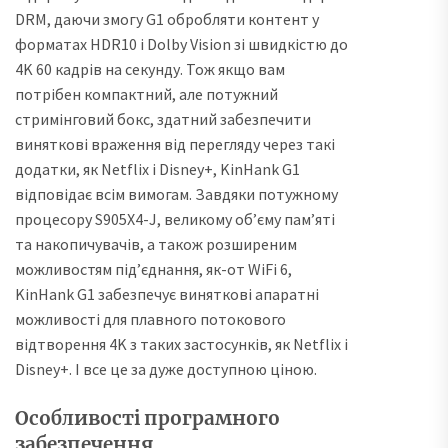
DRM, даючи змогу G1 обробляти контент у
форматах HDR10 і Dolby Vision зі швидкістю до
4K 60 кадрів на секунду. Тож якщо вам
потрібен компактний, але потужний
стримінговий бокс, здатний забезпечити
виняткові враження від перегляду через такі
додатки, як Netflix і Disney+, KinHank G1
відповідає всім вимогам. Завдяки потужному
процесору S905X4-J, великому об’єму пам’яті
та накопичувачів, а також розширеним
можливостям під’єднання, як-от WiFi 6,
KinHank G1 забезпечує виняткові апаратні
можливості для плавного потокового
відтворення 4K з таких застосунків, як Netflix і
Disney+. І все це за дуже доступною ціною.
Особливості програмного
забезпечення