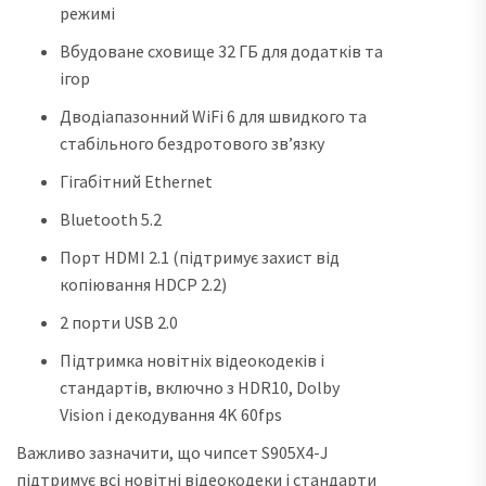
режимі
Вбудоване сховище 32 ГБ для додатків та
ігор
Дводіапазонний WiFi 6 для швидкого та
стабільного бездротового зв’язку
Гігабітний Ethernet
Bluetooth 5.2
Порт HDMI 2.1 (підтримує захист від
копіювання HDCP 2.2)
2 порти USB 2.0
Підтримка новітніх відеокодеків і
стандартів, включно з HDR10, Dolby
Vision і декодування 4K 60fps
Важливо зазначити, що чипсет S905X4-J
підтримує всі новітні відеокодеки і стандарти