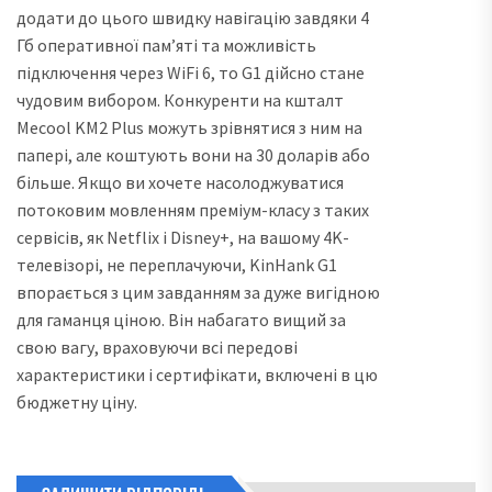
додати до цього швидку навігацію завдяки 4
Гб оперативної пам’яті та можливість
підключення через WiFi 6, то G1 дійсно стане
чудовим вибором. Конкуренти на кшталт
Mecool KM2 Plus можуть зрівнятися з ним на
папері, але коштують вони на 30 доларів або
більше. Якщо ви хочете насолоджуватися
потоковим мовленням преміум-класу з таких
сервісів, як Netflix і Disney+, на вашому 4K-
телевізорі, не переплачуючи, KinHank G1
впорається з цим завданням за дуже вигідною
для гаманця ціною. Він набагато вищий за
свою вагу, враховуючи всі передові
характеристики і сертифікати, включені в цю
бюджетну ціну.