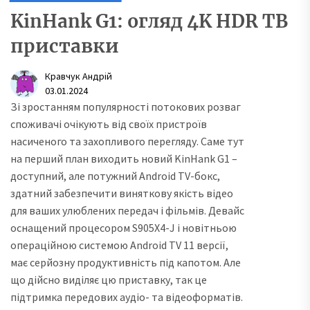
KinHank G1: огляд 4K HDR ТВ
приставки
Кравчук Андрій
03.01.2024
Зі зростанням популярності потокових розваг
споживачі очікують від своїх пристроїв
насиченого та захопливого перегляду. Саме тут
на перший план виходить новий KinHank G1 –
доступний, але потужний Android TV-бокс,
здатний забезпечити виняткову якість відео
для ваших улюблених передач і фільмів. Девайс
оснащений процесором S905X4-J і новітньою
операційною системою Android TV 11 версії,
має серйозну продуктивність під капотом. Але
що дійсно виділяє цю приставку, так це
підтримка передових аудіо- та відеоформатів.