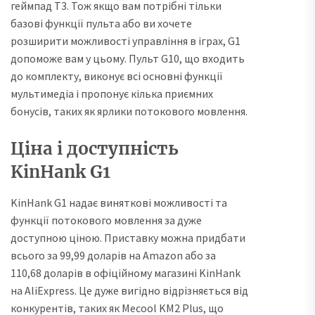
геймпад T3. Тож якщо вам потрібні тільки
базові функції пульта або ви хочете
розширити можливості управління в іграх, G1
допоможе вам у цьому. Пульт G10, що входить
до комплекту, виконує всі основні функції
мультимедіа і пропонує кілька приємних
бонусів, таких як ярлики потокового мовлення.
Ціна і доступність
KinHank G1
KinHank G1 надає виняткові можливості та
функції потокового мовлення за дуже
доступною ціною. Приставку можна придбати
всього за 99,99 доларів на Amazon або за
110,68 доларів в офіційному магазині KinHank
на AliExpress. Це дуже вигідно відрізняється від
конкурентів, таких як Mecool KM2 Plus, що