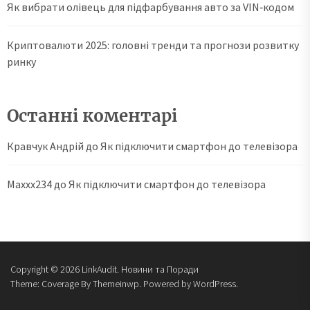
Як вибрати олівець для підфарбування авто за VIN‑кодом
Криптовалюти 2025: головні тренди та прогнози розвитку
ринку
Останні коментарі
Кравчук Андрій
до
Як підключити смартфон до телевізора
Maxxx234
до
Як підключити смартфон до телевізора
Copyright © 2026
LinkAudit.
Новини та Поради
Theme: Coverage By
Themeinwp.
Powered by
WordPress.