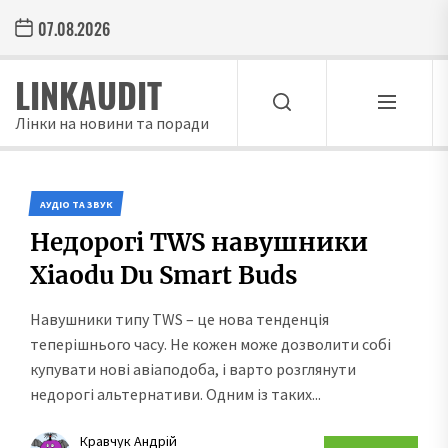
Skip
07.08.2026
to
the
LINKAUDIT
content
Лінки на новини та поради
АУДІО ТА ЗВУК
Недорогі TWS навушники
Xiaodu Du Smart Buds
Навушники типу TWS – це нова тенденція
теперішнього часу. Не кожен може дозволити собі
купувати нові авіаподоба, і варто розглянути
недорогі альтернативи. Одним із таких...
Кравчук Андрій