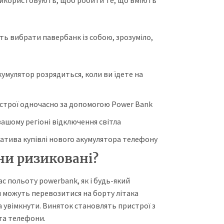
и використовують, щоб робити те, що вміють
ть вибрати павербанк із собою, зрозуміло,
кумулятор розрядиться, коли ви їдете на
строї одночасно за допомогою Power Bank
ашому регіоні відключення світла
атива купівлі нового акумулятора телефону
ни ризиковані?
час польоту powerbank, як і будь-який
и можуть перевозитися на борту літака
а увімкнути. Виняток становлять пристрої з
та телефони.