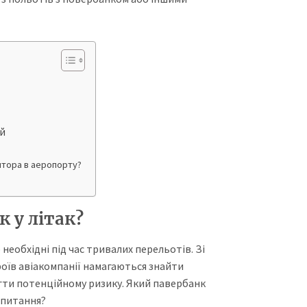
ей
ятора в аеропорту?
 у літак?
необхідні під час тривалих перельотів. Зі
оїв авіакомпанії намагаються знайти
гти потенційному ризику. Який павербанк
 питання?