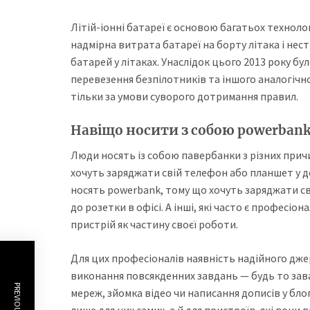
Літій-іонні батареї є основою багатьох технолог
надмірна витрата батареї на борту літака і нес
батарей у літаках. Унаслідок цього 2013 року б
перевезення безпілотників та іншого аналогічн
тільки за умови суворого дотримання правил.
Навіщо носити з собою powerbank
Люди носять із собою павербанки з різних прич
хочуть заряджати свій телефон або планшет у до
носять powerbank, тому що хочуть заряджати св
до розетки в офісі. А інші, які часто є професіо
пристрій як частину своєї роботи.
Для цих професіоналів наявність надійного дже
виконання повсякденних завдань — будь то зав
мереж, зйомка відео чи написання дописів у блог