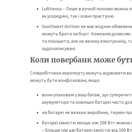
Lufthansa – Лише в ручній поклажі можна 
як усередині, так і зовні пристрою.
Southwest Airlines не має жодних обмежен
можуть брати на борт. Компанія дозволяє 
та планшети, але не велику електроніку, 
аудіозаписувачі.
Коли повербанк може бут
Співробітники аеропорту можуть відмовити вам у
можуть бути конфісковані, якщо:
вони упаковані у ваш багаж, що суперечить
акумулятори та зовнішні батареї часто доз
на батареї не вказані виробник, термін пр
батареї ємністю менше ніж 100 Втг можна 
– Більше ніж дві батареї ємністю від 100 Вт