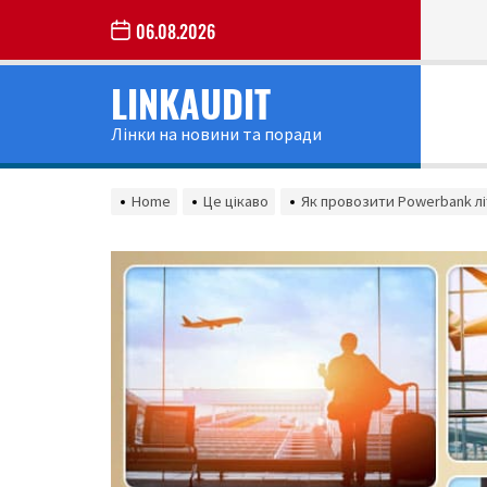
Skip
06.08.2026
to
the
LINKAUDIT
content
Лінки на новини та поради
Home
Це цікаво
Як провозити Powerbank л