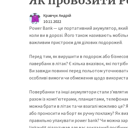
Як провозити P
Кравчук Андрій
10.11.2022
Power Bank — це портативний акумулятор, яки
коли ви в дорозі. Його також називають мобіль
важливим пристроєм для ділових подорожей.
Перед тим, як вирушити в подорож або бізнесо
павербанк в літак? Є кілька вказівок, які потріб
Ви завжди повинні перед польотом уточнювати у 
особливі вимоги чи обмеження щодо використанн
Повербанки та інші акумулятори стали з’являтис
разом із комп’ютерами, планшетами, телефона
можна брати в літак та чи взагалі можливо це? Я
або проносити на борт як ручну поклажу? Як виз
правильно упакувати power bank? Чи можна зар
linkaudit підготував для вас докладний посібни