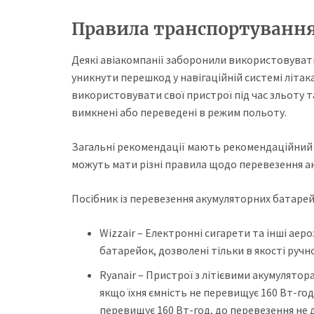
Правила транспортування
Деякі авіакомпанії заборонили використовувати
уникнути перешкод у навігаційній системі літак
використовувати свої пристрої під час зльоту 
вимкнені або переведені в режим польоту.
Загальні рекомендації мають рекомендаційний ха
можуть мати різні правила щодо перевезення ак
Посібник із перевезення акумуляторних батарей д
Wizzair – Електронні сигарети та інші ае
батарейок, дозволені тільки в якості ручн
Ryanair – Пристрої з літієвими акумулятор
якщо їхня ємність не перевищує 160 Вт-год
перевищує 160 Вт-год, до перевезення не 