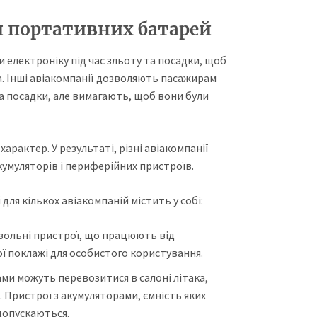
 портативних батарей
 електроніку під час зльоту та посадки, щоб
а. Інші авіакомпанії дозволяють пасажирам
та посадки, але вимагають, щоб вони були
рактер. У результаті, різні авіакомпанії
умуляторів і периферійних пристроїв.
ля кількох авіакомпаній містить у собі:
розольні пристрої, що працюють від
ої поклажі для особистого користування.
ами можуть перевозитися в салоні літака,
. Пристрої з акумуляторами, ємність яких
допускаються.