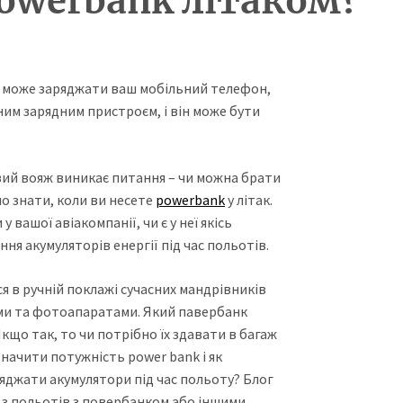
owerbank літаком?
й може заряджати ваш мобільний телефон,
ним зарядним пристроєм, і він може бути
вий вояж виникає питання – чи можна брати
но знати, коли ви несете
powerbank
у літак.
вашої авіакомпанії, чи є у неї якісь
я акумуляторів енергії під час польотів.
я в ручній поклажі сучасних мандрівників
ми та фотоапаратами. Який павербанк
кщо так, то чи потрібно їх здавати в багаж
начити потужність power bank і як
яджати акумулятори під час польоту? Блог
к з польотів з повербанком або іншими