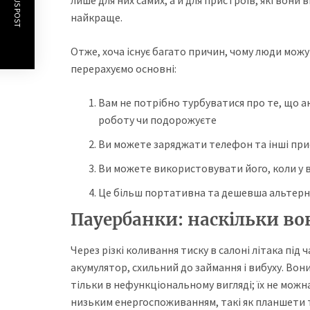
PREVIOUS POST
лише для них самих, а й для пристроїв, які вон
найкраще.
Отже, хоча існує багато причин, чому люди можу
перерахуємо основні:
Вам не потрібно турбуватися про те, що а
роботу чи подорожуєте
Ви можете заряджати телефон та інші при
Ви можете використовувати його, коли у в
Це більш портативна та дешевша альтерн
Пауербанки: наскільки во
Через різкі коливання тиску в салоні літака під 
акумулятор, схильний до займання і вибуху. Вон
тільки в нефункціональному вигляді; їх не можн
низьким енергоспоживанням, такі як планшети 