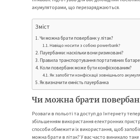
акумуляторами, що перезаряджаються.
Зміст
Чи можна брати повербанк у літак?
Навіщо носити з собою powerbank?
Пауербанки: наскільки вони ризиковані?
Правила транспортування портативних батар
Коли повербанк може бути конфіскованим?
Як запобігти конфіскації зовнішнього акумул
Як визначити ємність пауербанка
Чи можна брати повербанк
Розваги в польоті та доступ до Інтернету тепер 
збільшенням використання електронних пристр
способи обмежити їх використання, щоб запобі
можна брати в літак? У вас часто виникало таке