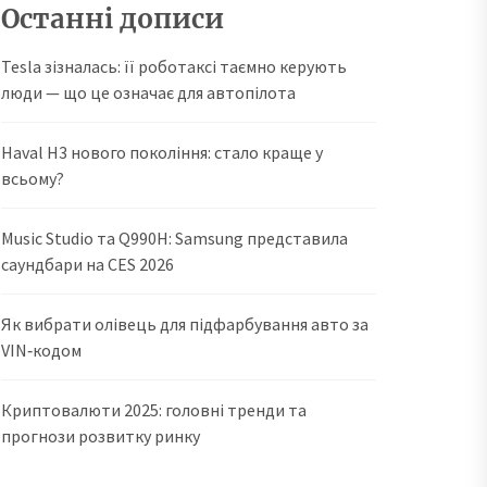
Останні дописи
Tesla зізналась: її роботаксі таємно керують
люди — що це означає для автопілота
Haval H3 нового покоління: стало краще у
всьому?
Music Studio та Q990H: Samsung представила
саундбари на CES 2026
Як вибрати олівець для підфарбування авто за
VIN‑кодом
Криптовалюти 2025: головні тренди та
прогнози розвитку ринку