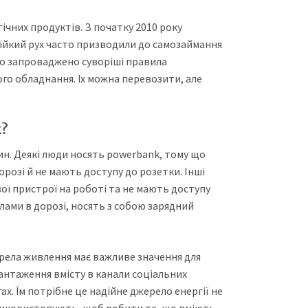
ічних продуктів. З початку 2010 року
тійкий рух часто призводили до самозаймання
уло запроваджено суворіші правила
ого обладнання. Їх можна перевозити, але
?
ин. Деякі люди носять powerbank, тому що
розі й не мають доступу до розетки. Інші
ої пристрої на роботі та не мають доступу
налами в дорозі, носять з собою зарядний
рела живлення має важливе значення для
антаження вмісту в канали соціальних
ах. Їм потрібне це надійне джерело енергії не