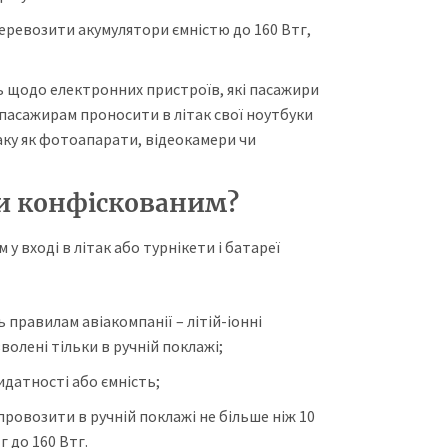
перевозити акумулятори ємністю до 160 Втг,
ь щодо електронних пристроїв, які пасажири
пасажирам проносити в літак свої ноутбуки
таку як фотоапарати, відеокамери чи
и конфіскованим?
 вході в літак або турнікети і батареї
 правилам авіакомпанії – літій-іонні
волені тільки в ручній поклажі;
идатності або ємність;
провозити в ручній поклажі не більше ніж 10
г до 160 Втг.