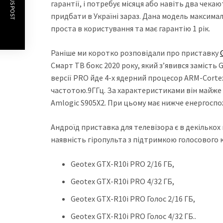
PREVIOUS POST
гарантії, і потребує місяця або навіть два чека
придбати в Україні зараз. Дана модель максимал
проста в користування та має гарантію 1 рік.
Раніше ми коротко розповідали про приставку
Смарт ТВ бокс 2020 року, який з’явився замість
версії PRO йде 4-х ядерний процесор ARM-Corte
частотою.9ГГц. За характеристиками він майже
Amlogic S905X2. При цьому має нижче енергосп
Андроїд приставка для телевізора є в декількох ва
наявність гіропульта з підтримкою голосового 
Geotex GTX-R10i PRO 2/16 ГБ,
Geotex GTX-R10i PRO 4/32 ГБ,
Geotex GTX-R10i PRO Голос 2/16 ГБ,
Geotex GTX-R10i PRO Голос 4/32 ГБ..