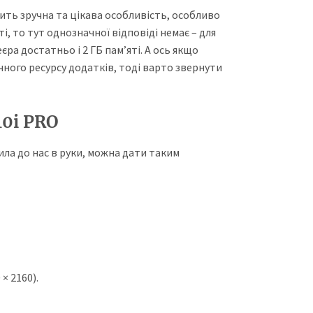
ить зручна та цікава особливість, особливо
і, то тут однозначної відповіді немає – для
ра достатньо і 2 ГБ пам’яті. А ось якщо
чного ресурсу додатків, тоді варто звернути
0i PRO
ла до нас в руки, можна дати таким
× 2160).