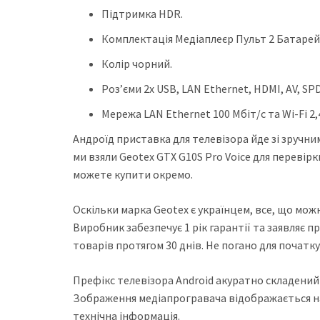
Підтримка HDR.
Комплектація Медіаплеєр Пульт 2 Батарейк
Колір чорний.
Роз’єми 2x USB, LAN Ethernet, HDMI, AV, SPDI
Мережа LAN Ethernet 100 Мбіт/с та Wi-Fi 2,4
Андроїд приставка для телевізора йде зі зручн
ми взяли Geotex GTX G10S Pro Voice для перевір
можете купити окремо.
Оскільки марка Geotex є українцем, все, що мож
Виробник забезпечує 1 рік гарантії та заявляє 
товарів протягом 30 днів. Не погано для початку
Префікс телевізора Android акуратно складений
Зображення медіапрогравача відображається на 
технічна інформація.