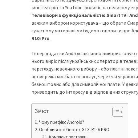
кінотеатрів та YouTube-роликів на великому екр
Телевізори з функціональністю SmartTV
і
And
важким вибором користувача – що обрати Смарт
сучасному матеріалі ми будемо говорити про An
R10i Pro
.
Тепер додатки Android активно використовують
нього виріс після українських операторів телев
перегляду невеликого вибору – або платні пакет
що мережа має багато послуг, через які українс
безкоштовно або для символічної плати. У деяк
призводить до інтересу від відповідних структу
Зміст
Чому префікс Android?
Особливості Geotex GTX-R10i PRO
Комплект поставки: