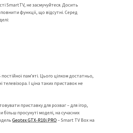
ті SmartTV, не засмучуйтеся. Досить
повнити функції, що відсутні. Серед
елі:
Б постійної пам’яті. Цього цілком достатньо,
 телевізора. І ціна таких приставок не
овувати приставку для розваг – для ігор,
и більш просунуті моделі, на сучасних
модель
Geotex GTX-R10i PRO
– Smart TV Box на