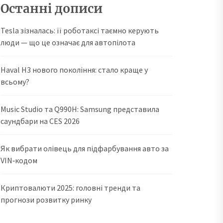
Останні дописи
Tesla зізналась: її роботаксі таємно керують
люди — що це означає для автопілота
Haval H3 нового покоління: стало краще у
всьому?
Music Studio та Q990H: Samsung представила
саундбари на CES 2026
Як вибрати олівець для підфарбування авто за
VIN‑кодом
Криптовалюти 2025: головні тренди та
прогнози розвитку ринку