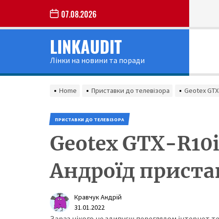
Skip
07.08.2026
to
the
LINKAUDIT
content
Лінки на новини та поради
Home
Приставки до телевізора
Geotex GTX
ПРИСТАВКИ ДО ТЕЛЕВІЗОРА
Geotex GTX-R10i
Андроїд приста
Кравчук Андрій
31.01.2022
Зараз нікого не здивуєш переглядом інтернет те