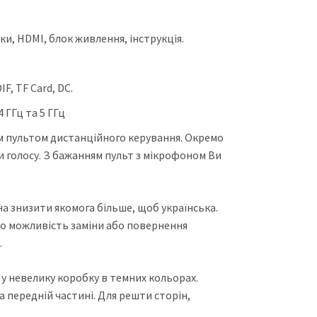
и, HDMI, блок живлення, інструкція.
F, TF Card, DC.
 ГГц та 5 ГГц
им пультом дистанційного керування. Окремо
ки голосу. З бажанням пульт з мікрофоном Ви
на знизити якомога більше, щоб українська.
про можливість заміни або повернення
.
 у невелику коробку в темних кольорах.
передній частині. Для решти сторін,