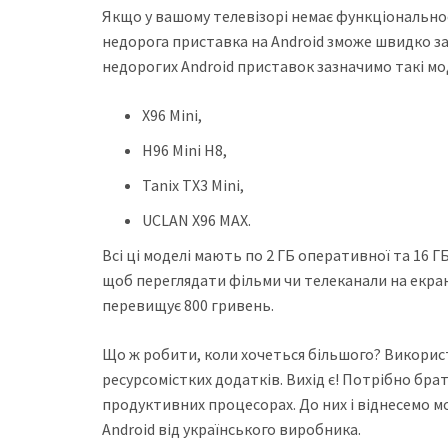
Якщо у вашому телевізорі немає функціональнос
недорога приставка на Android зможе швидко за
недорогих Android приставок зазначимо такі мод
X96 Mini,
H96 Mini H8,
Tanix TX3 Mini,
UCLAN X96 MAX.
Всі ці моделі мають по 2 ГБ оперативної та 16 Г
щоб переглядати фільми чи телеканали на екрані
перевищує 800 гривень.
Що ж робити, коли хочеться більшого? Використ
ресурсомістких додатків. Вихід є! Потрібно брат
продуктивних процесорах. До них і віднесемо 
Android від українського виробника.