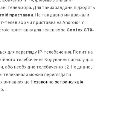
ані телевізора. Для таких завдань підходять
roid приставки
. Не так давно ми вважали
-телевізор чи приставка на Android? У
droid приставку для телевізора
Geotex GTX-
ся для перегляду IP-телебачення. Попит на
ізійного телебачення Кодування сигналу для
и, або необхідне телебачення t2. Не дивно,
ькі телеканали можна переглядати
их випадках це
Незаконна ретрансляція
р.