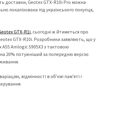
ють доставки, Geotex GTX-R10i Pro можна
ьно локалізована під українського покупця,
Geotex GTX-R1i
, сьогодні ж йтиметься про
 Geotex GTX-R10i. Розробники заявляють, що у
x A55 Amlogic S905X3 з тактовою
 на 20% потужніший за попередню версію
оживання.
ріаціях, відмінності в об’ємі пам’яті і
керування: