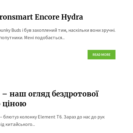
onsmart Encore Hydra
nky Buds і був захоплений тим, наскільки вони зручні.
попутники. Мені подобається...
READ MORE
s – наш огляд бездротової
 ціною
– блютуз колонку Element T6. Зараз до нас до рук
д китайського...