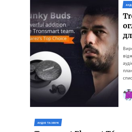
АУД
Tr
ог
дл
Вир
від
ауді
план
спис
АУДІО ТА ЗВУК