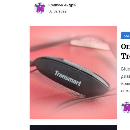
Кравчук Андрій
03.02.2022
АУД
Ог
Tr
Blu
диви
кож
свою