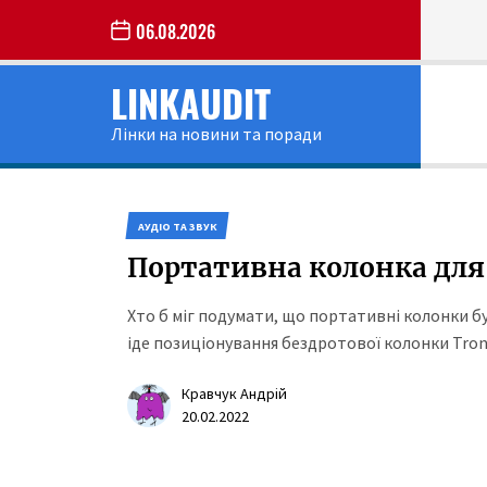
Skip
06.08.2026
to
the
LINKAUDIT
content
Лінки на новини та поради
АУДІО ТА ЗВУК
Портативна колонка для 
Хто б міг подумати, що портативні колонки бу
іде позиціонування бездротової колонки Trons
Кравчук Андрій
20.02.2022