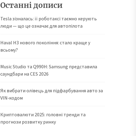
Останні дописи
Tesla зізналась: її роботаксі таємно керують
люди — що це означає для автопілота
Haval H3 нового покоління: стало краще у
всьому?
Music Studio та Q990H: Samsung представила
саундбари на CES 2026
Як вибрати олівець для підфарбування авто за
VIN‑кодом
Криптовалюти 2025: головні тренди та
прогнози розвитку ринку