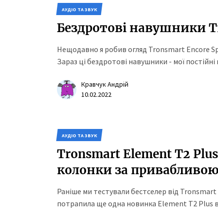
АУДІО ТА ЗВУК
Бездротові навушники Tr
Нещодавно я робив огляд Tronsmart Encore Spu
Зараз ці бездротові навушники - мої постійні 
Кравчук Андрій
10.02.2022
АУДІО ТА ЗВУК
Tronsmart Element T2 Plu
колонки за привабливою
Раніше ми тестували бестселер від Tronsmart 
потрапила ще одна новинка Element T2 Plus ві