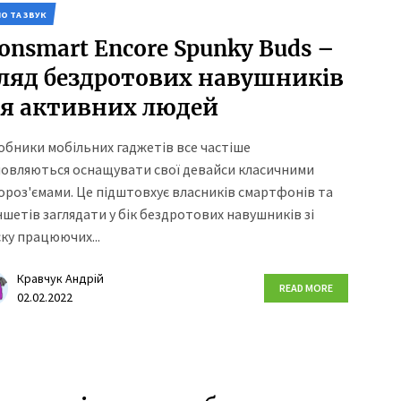
ІО ТА ЗВУК
onsmart Encore Spunky Buds –
ляд бездротових навушників
я активних людей
обники мобільних гаджетів все частіше
мовляються оснащувати свої девайси класичними
ороз'ємами. Це підштовхує власників смартфонів та
шетів заглядати у бік бездротових навушників зі
ку працюючих...
Кравчук Андрій
READ MORE
02.02.2022