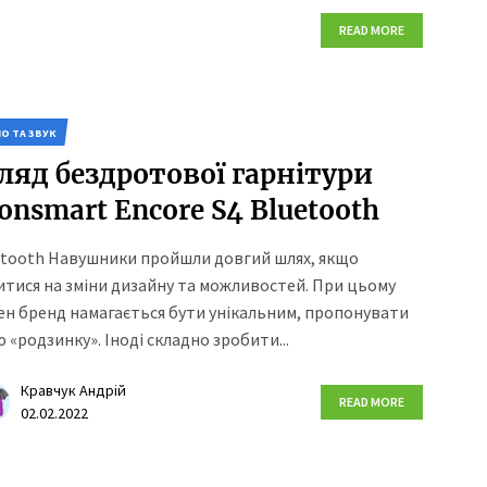
READ MORE
ІО ТА ЗВУК
ляд бездротової гарнітури
onsmart Encore S4 Bluetooth
etooth Навушники пройшли довгий шлях, якщо
тися на зміни дизайну та можливостей. При цьому
ен бренд намагається бути унікальним, пропонувати
 «родзинку». Іноді складно зробити...
Кравчук Андрій
READ MORE
02.02.2022