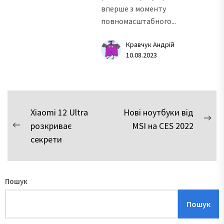
вперше з моменту
повномасштабного...
Кравчук Андрій
10.08.2023
Навігація
Xiaomi 12 Ultra
Нові ноутбуки від
Nex
розкриває
MSI на CES 2022
записів
Previous
pos
секрети
post:
Пошук
Пошук