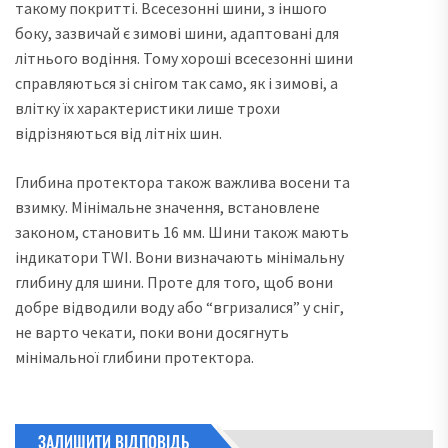
такому покритті. Всесезонні шини, з іншого
боку, зазвичай є зимові шини, адаптовані для
літнього водіння. Тому хороші всесезонні шини
справляються зі снігом так само, як і зимові, а
влітку їх характеристики лише трохи
відрізняються від літніх шин.
Глибина протектора також важлива восени та
взимку. Мінімальне значення, встановлене
законом, становить 16 мм. Шини також мають
індикатори TWI. Вони визначають мінімальну
глибину для шини. Проте для того, щоб вони
добре відводили воду або “вгризалися” у сніг,
не варто чекати, поки вони досягнуть
мінімальної глибини протектора.
ЗАЛИШИТИ ВІДПОВІДЬ