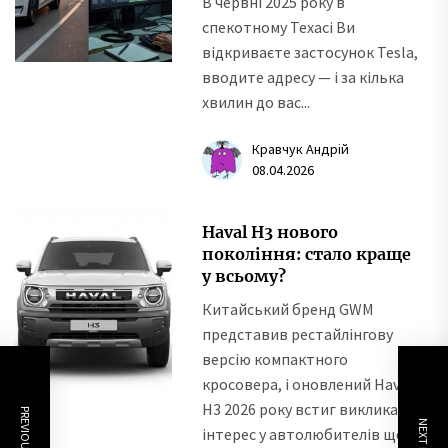
В червні 2025 року в
спекотному Техасі Ви
відкриваєте застосунок Tesla,
вводите адресу — і за кілька
хвилин до вас...
Кравчук Андрій
08.04.2026
Haval H3 нового
покоління: стало краще
у всьому?
Китайський бренд GWM
представив рестайлінгову
версію компактного
кросовера, і оновлений Haval
H3 2026 року встиг викликати
PREVIOUS POST
NEXT POST
інтерес у автолюбителів ще...